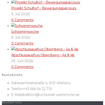
Projekt Schulhof – Bewegungsparcours
9. Juli 2026
/
0 Comments
Schwimmwoche
9. Juli 2026
/
0 Comments
Abschlussausflug Obernberg – 4a & 4b
29. Juni 2026
/
0 Comments
Kontaktinfo
Adresse
Höraltstraße 4, 6112 Wattens
Telefon
+43 664 54 22 716
E-Mail
direktion@vs-hoeralt-wattens.tsn.at
Kontakt Info