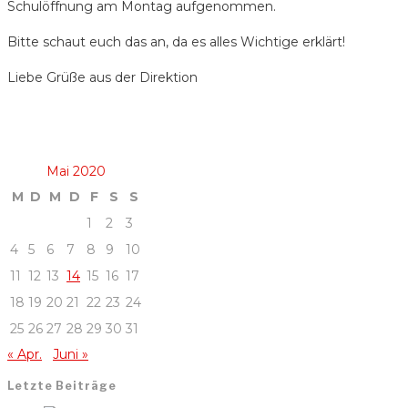
Schulöffnung am Montag aufgenommen.
Bitte schaut euch das an, da es alles Wichtige erklärt!
Liebe Grüße aus der Direktion
Mai 2020
M
D
M
D
F
S
S
1
2
3
4
5
6
7
8
9
10
11
12
13
14
15
16
17
18
19
20
21
22
23
24
25
26
27
28
29
30
31
« Apr.
Juni »
Letzte Beiträge