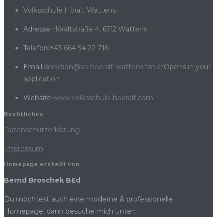
Volksschule Höralt Wattens
Adresse:
Höraltstraße 4, 6112 Wattens
Telefon:
+43 664 54 22 716
Email:
direktion@vs-hoeralt-wattens.tsn.at
Opens in your
application
Website:
www.volksschule-hoeralt.com
Rechtliches
Datenschutzerklärung
Impressum
Homepage erstellt von
Bernd Broschek BEd
Du möchtest auch eine moderne & professionelle
Homepage, dann besuche mich unter: