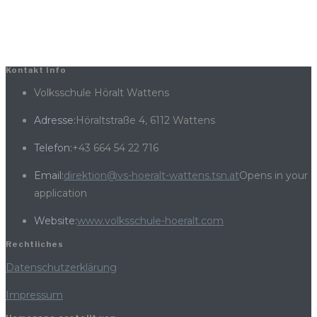
Kontakt Info
Volksschule Höralt Wattens
Adresse:
Höraltstraße 4, 6112 Wattens
Telefon:
+43 664 54 22 716
Email:
direktion@vs-hoeralt-wattens.tsn.at
Opens in your
application
Website:
www.volksschule-hoeralt.com
Rechtliches
Datenschutzerklärung
Impressum