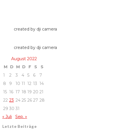
created by dji camera
created by dji camera
August 2022
M
D
M
D
F
S
S
1
2
3
4
5
6
7
8
9
10
11
12
13
14
15
16
17
18
19
20
21
22
23
24
25
26
27
28
29
30
31
« Juli
Sep. »
Letzte Beiträge