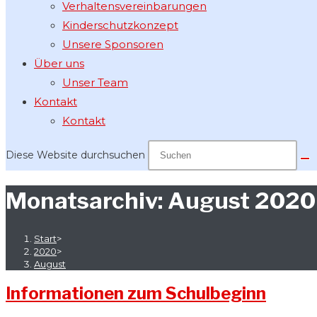
Verhaltensvereinbarungen
Kinderschutzkonzept
Unsere Sponsoren
Über uns
Unser Team
Kontakt
Kontakt
Diese Website durchsuchen
Monatsarchiv: August 2020
Start
>
2020
>
August
Informationen zum Schulbeginn