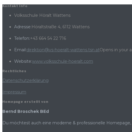
Kontakt Info
Volksschule Höralt Wattens
Adresse:
Höraltstraße 4, 6112 Wattens
Telefon:
+43 664 54 22 716
Email:
direktion@vs-hoeralt-wattens.tsn.at
Opens in your a
Website:
www.volksschule-hoeralt.com
Rechtliches
Datenschutzerklärung
Impressum
Homepage erstellt von
Bernd Broschek BEd
Du möchtest auch eine moderne & professionelle Homepage, 