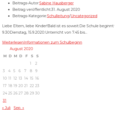
Beitrags-Autor:
Sabine Hausberger
Beitrag veröffentlicht:
31. August 2020
Beitrags-Kategorie:
Schulleitung
/
Uncategorized
Liebe Eltern, liebe Kinder!Bald ist es soweit:Die Schule beginn
9.30Dienstag, 15.9.2020:Unterricht von 7.45 bis…
Weiterlesen
Informationen zum Schulbeginn
August 2020
M
D
M
D
F
S
S
1
2
3
4
5
6
7
8
9
10
11
12
13
14
15
16
17
18
19
20
21
22
23
24
25
26
27
28
29
30
31
« Juli
Sep. »