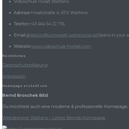
Volksschule Höralt Wattens
Adresse:
Höraltstraße 4, 6112 Wattens
Telefon:
+43 664 54 22 716
Email:
direktion@vs-hoeralt-wattens.tsn.at
Opens in your a
Website:
www.volksschule-hoeralt.com
Rechtliches
Datenschutzerklärung
Impressum
Homepage erstellt von
Bernd Broschek BEd
Du möchtest auch eine moderne & professionelle Homepage, 
Webdesigner Wattens – Lehrer Bernds Homepage