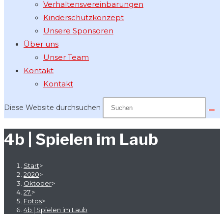
Verhaltensvereinbarungen
Kinderschutzkonzept
Unsere Sponsoren
Über uns
Unser Team
Kontakt
Kontakt
Diese Website durchsuchen
4b | Spielen im Laub
Start
>
2020
>
Oktober
>
27.
>
Fotos
>
4b | Spielen im Laub