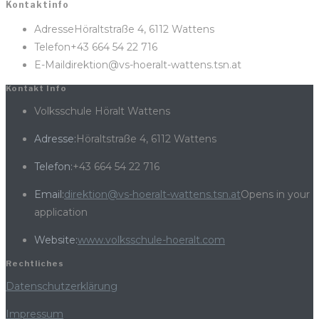
Kontaktinfo
Adresse
Höraltstraße 4, 6112 Wattens
Telefon
+43 664 54 22 716
E-Mail
direktion@vs-hoeralt-wattens.tsn.at
Kontakt Info
Volksschule Höralt Wattens
Adresse:
Höraltstraße 4, 6112 Wattens
Telefon:
+43 664 54 22 716
Email:
direktion@vs-hoeralt-wattens.tsn.at
Opens in your
application
Website:
www.volksschule-hoeralt.com
Rechtliches
Datenschutzerklärung
Impressum