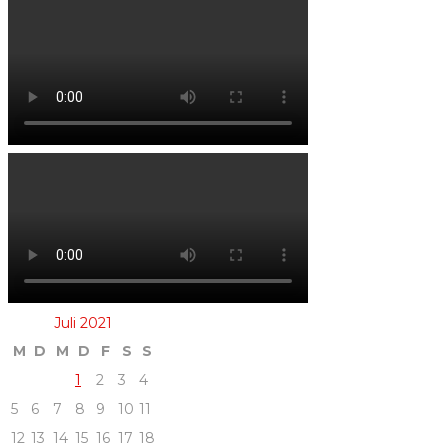
Juli 2021
M
D
M
D
F
S
S
1
2
3
4
5
6
7
8
9
10
11
12
13
14
15
16
17
18