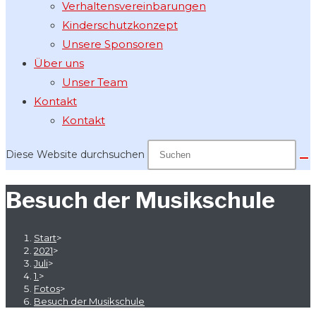
Verhaltensvereinbarungen
Kinderschutzkonzept
Unsere Sponsoren
Über uns
Unser Team
Kontakt
Kontakt
Diese Website durchsuchen
Besuch der Musikschule
Start
>
2021
>
Juli
>
1.
>
Fotos
>
Besuch der Musikschule