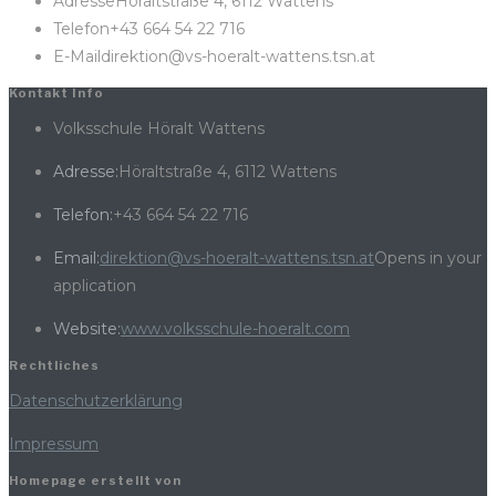
Adresse
Höraltstraße 4, 6112 Wattens
Telefon
+43 664 54 22 716
E-Mail
direktion@vs-hoeralt-wattens.tsn.at
Kontakt Info
Volksschule Höralt Wattens
Adresse:
Höraltstraße 4, 6112 Wattens
Telefon:
+43 664 54 22 716
Email:
direktion@vs-hoeralt-wattens.tsn.at
Opens in your
application
Website:
www.volksschule-hoeralt.com
Rechtliches
Datenschutzerklärung
Impressum
Homepage erstellt von