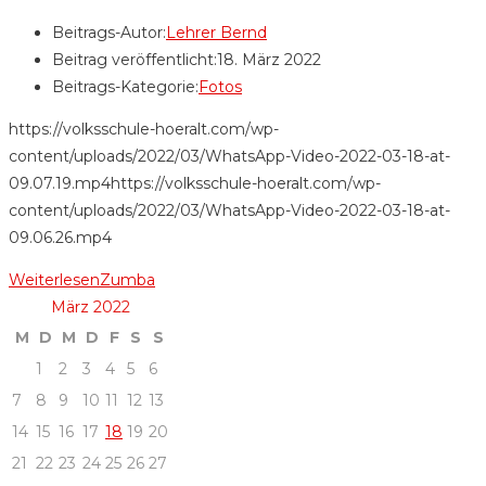
Beitrags-Autor:
Lehrer Bernd
Beitrag veröffentlicht:
18. März 2022
Beitrags-Kategorie:
Fotos
https://volksschule-hoeralt.com/wp-
content/uploads/2022/03/WhatsApp-Video-2022-03-18-at-
09.07.19.mp4https://volksschule-hoeralt.com/wp-
content/uploads/2022/03/WhatsApp-Video-2022-03-18-at-
09.06.26.mp4
Weiterlesen
Zumba
März 2022
M
D
M
D
F
S
S
1
2
3
4
5
6
7
8
9
10
11
12
13
14
15
16
17
18
19
20
21
22
23
24
25
26
27