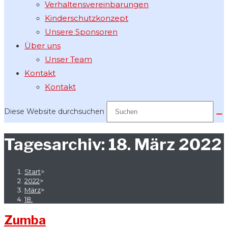
Verhaltensvereinbarungen
Kinderschutzkonzept
Unsere Sponsoren
Über uns
Unser Team
Kontakt
Kontakt
Diese Website durchsuchen
Tagesarchiv: 18. März 2022
Start
>
2022
>
März
>
18.
Zumba