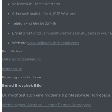
Volksschule Höralt Wattens
Adresse:
Höraltstraße 4, 6112 Wattens
Telefon:
+43 664 54 22 716
Email:
direktion@vs-hoeralt-wattens.tsn.at
Opens in your a
Website:
www.volksschule-hoeralt.com
Rechtliches
Datenschutzerklärung
Impressum
Homepage erstellt von
Bernd Broschek BEd
Du möchtest auch eine moderne & professionelle Homepage, 
Webdesigner Wattens – Lehrer Bernds Homepage