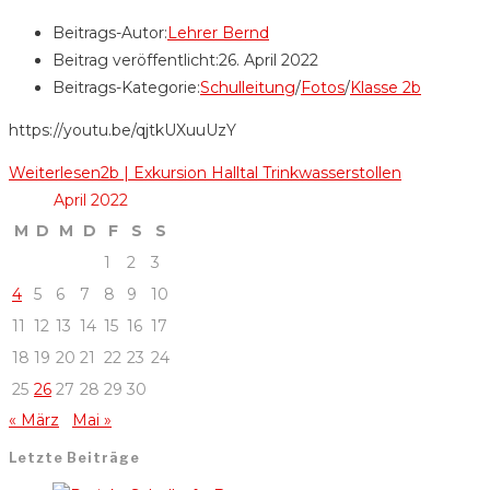
Beitrags-Autor:
Lehrer Bernd
Beitrag veröffentlicht:
26. April 2022
Beitrags-Kategorie:
Schulleitung
/
Fotos
/
Klasse 2b
https://youtu.be/qjtkUXuuUzY
Weiterlesen
2b | Exkursion Halltal Trinkwasserstollen
April 2022
M
D
M
D
F
S
S
1
2
3
4
5
6
7
8
9
10
11
12
13
14
15
16
17
18
19
20
21
22
23
24
25
26
27
28
29
30
« März
Mai »
Letzte Beiträge