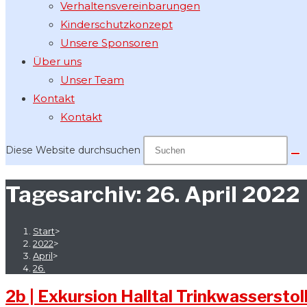
Verhaltensvereinbarungen
Kinderschutzkonzept
Unsere Sponsoren
Über uns
Unser Team
Kontakt
Kontakt
Diese Website durchsuchen
Tagesarchiv: 26. April 2022
Start
>
2022
>
April
>
26.
2b | Exkursion Halltal Trinkwasserstol