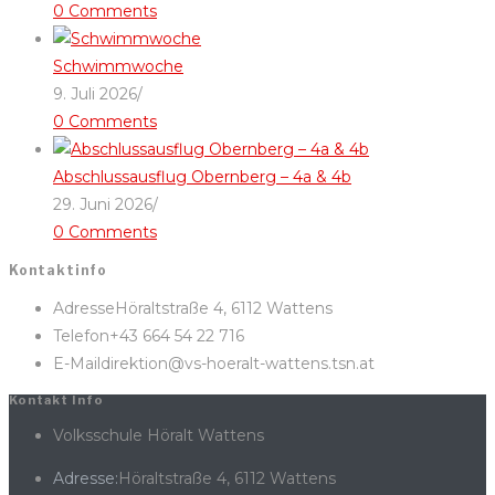
0 Comments
Schwimmwoche
9. Juli 2026
/
0 Comments
Abschlussausflug Obernberg – 4a & 4b
29. Juni 2026
/
0 Comments
Kontaktinfo
Adresse
Höraltstraße 4, 6112 Wattens
Telefon
+43 664 54 22 716
E-Mail
direktion@vs-hoeralt-wattens.tsn.at
Kontakt Info
Volksschule Höralt Wattens
Adresse:
Höraltstraße 4, 6112 Wattens