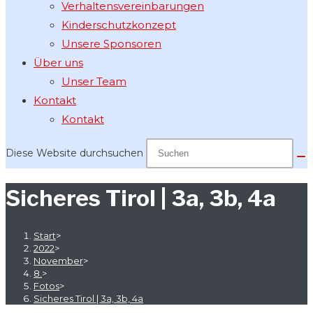
Verhaltensvereinbarungen
Kinderschutzkonzept
Unsere Sponsoren
Über uns
Unser Team
Kontakt
Kontakt
Diese Website durchsuchen
Sicheres Tirol | 3a, 3b, 4a
Start
>
2022
>
November
>
8.
>
Fotos
>
Sicheres Tirol | 3a, 3b, 4a