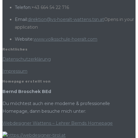
Telefon:
+43 664 54 22 716
Email:
direktion@vs-hoeralt-wattens.tsn.at
Opens in your
application
Website:
www.volksschule-hoeralt.com
Rechtliches
Datenschutzerklärung
Impressum
Homepage erstellt von
Bernd Broschek BEd
Du möchtest auch eine moderne & professionelle
Homepage, dann besuche mich unter:
Webdesigner Wattens – Lehrer Bernds Homepage