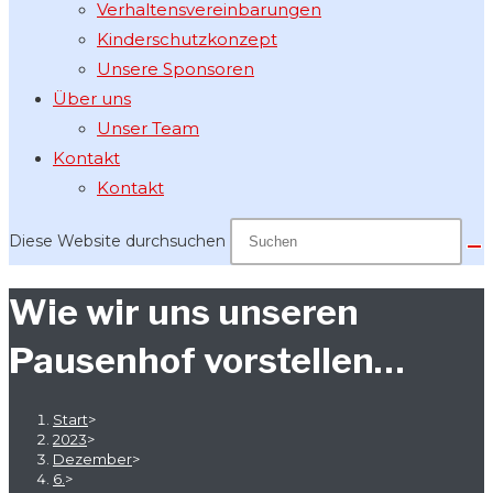
Verhaltensvereinbarungen
Kinderschutzkonzept
Unsere Sponsoren
Über uns
Unser Team
Kontakt
Kontakt
Diese Website durchsuchen
Wie wir uns unseren
Pausenhof vorstellen…
Start
>
2023
>
Dezember
>
6.
>