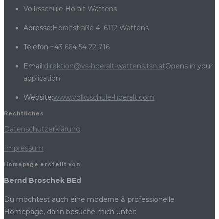
Volksschule Höralt Wattens
Adresse:
Höraltstraße 4, 6112 Wattens
Telefon:
+43 664 54 22 716
Email:
direktion@vs-hoeralt-wattens.tsn.at
Opens in your
application
Website:
www.volksschule-hoeralt.com
Rechtliches
Datenschutzerklärung
Impressum
Homepage erstellt von
Bernd Broschek BEd
Du möchtest auch eine moderne & professionelle
Homepage, dann besuche mich unter: