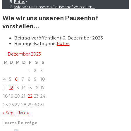
Fotos
>
Wie wir uns unseren Pausenhof vorstellen…
Wie wir uns unseren Pausenhof
vorstellen…
Beitrag veröffentlicht:
6. Dezember 2023
Beitrags-Kategorie:
Fotos
Dezember 2023
M
D
M
D
F
S
S
1
2
3
4
5
6
7
8
9
10
11
12
13
14
15
16
17
18
19
20
21
22
23
24
25
26
27
28
29
30
31
« Sep.
Jan. »
Letzte Beiträge