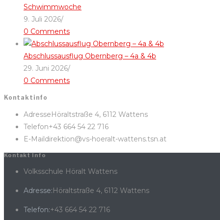
Schwimmwoche
9. Juli 2026
/
0 Comments
Abschlussausflug Obernberg – 4a & 4b
29. Juni 2026
/
0 Comments
Kontaktinfo
Adresse
Höraltstraße 4, 6112 Wattens
Telefon
+43 664 54 22 716
E-Mail
direktion@vs-hoeralt-wattens.tsn.at
Kontakt Info
Volksschule Höralt Wattens
Adresse:
Höraltstraße 4, 6112 Wattens
Telefon:
+43 664 54 22 716