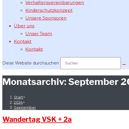
Verhaltensvereinbarungen
Kinderschutzkonzept
Unsere Sponsoren
Über uns
Unser Team
Kontakt
Kontakt
Diese Website durchsuchen
Monatsarchiv: September 
Start
>
2024
>
September
Wandertag VSK + 2a