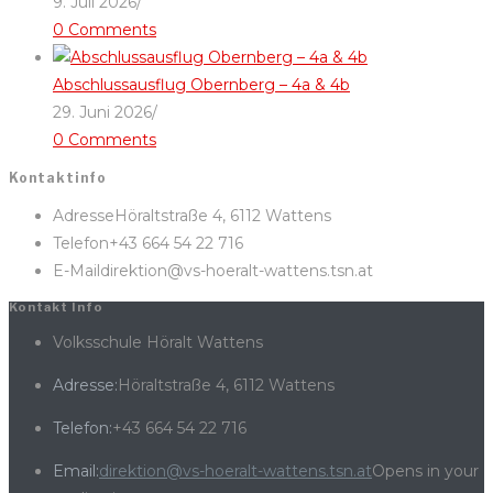
9. Juli 2026
/
0 Comments
Abschlussausflug Obernberg – 4a & 4b
29. Juni 2026
/
0 Comments
Kontaktinfo
Adresse
Höraltstraße 4, 6112 Wattens
Telefon
+43 664 54 22 716
E-Mail
direktion@vs-hoeralt-wattens.tsn.at
Kontakt Info
Volksschule Höralt Wattens
Adresse:
Höraltstraße 4, 6112 Wattens
Telefon:
+43 664 54 22 716
Email:
direktion@vs-hoeralt-wattens.tsn.at
Opens in your