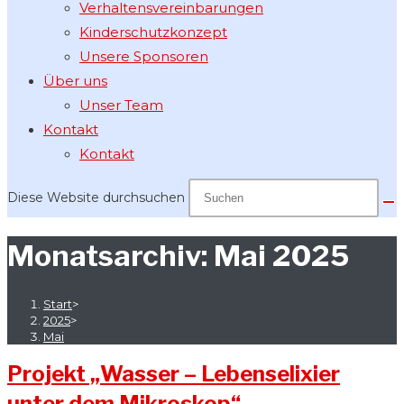
Verhaltensvereinbarungen
Kinderschutzkonzept
Unsere Sponsoren
Über uns
Unser Team
Kontakt
Kontakt
Diese Website durchsuchen
Monatsarchiv: Mai 2025
Start
>
2025
>
Mai
Projekt „Wasser – Lebenselixier
unter dem Mikroskop“