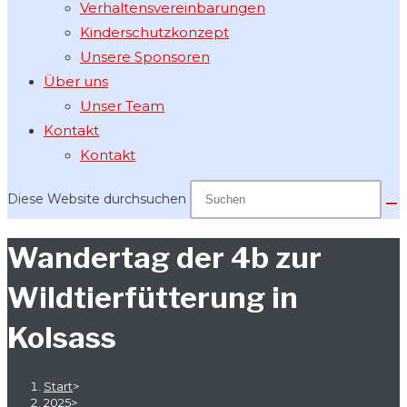
Verhaltensvereinbarungen
Kinderschutzkonzept
Unsere Sponsoren
Über uns
Unser Team
Kontakt
Kontakt
Diese Website durchsuchen
Wandertag der 4b zur
Wildtierfütterung in
Kolsass
Start
>
2025
>