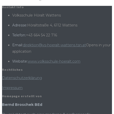
Kontakt Info
Volksschule Höralt Wattens
Adresse:
Höraltstraße 4, 6112 Wattens
Telefon:
+43 664 54 22 716
Email:
direktion@vs-hoeralt-wattens.tsn.at
Opens in your
application
Website:
www.volksschule-hoeralt.com
Rechtliches
Datenschutzerklärung
Impressum
Homepage erstellt von
Bernd Broschek BEd