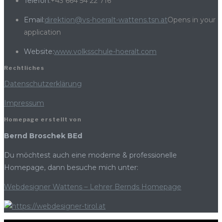
Telefon:
+43 664 54 22 716
Email:
direktion@vs-hoeralt-wattens.tsn.at
Opens in your
application
Website:
www.volksschule-hoeralt.com
Rechtliches
Datenschutzerklärung
Impressum
Homepage erstellt von
Bernd Broschek BEd
Du möchtest auch eine moderne & professionelle
Homepage, dann besuche mich unter:
Webdesigner Wattens – Lehrer Bernds Homepage