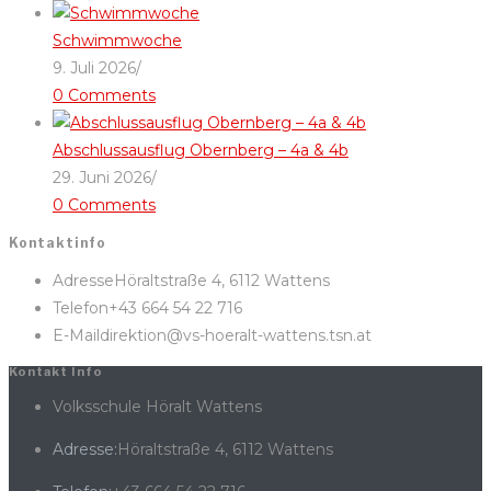
Schwimmwoche
9. Juli 2026
/
0 Comments
Abschlussausflug Obernberg – 4a & 4b
29. Juni 2026
/
0 Comments
Kontaktinfo
Adresse
Höraltstraße 4, 6112 Wattens
Telefon
+43 664 54 22 716
E-Mail
direktion@vs-hoeralt-wattens.tsn.at
Kontakt Info
Volksschule Höralt Wattens
Adresse:
Höraltstraße 4, 6112 Wattens