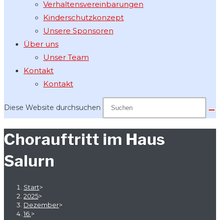
Verhaltensvereinbarungen
Kinderschutzkonzept
Unsere Sponsoren
Über uns
Unser Team
Kontakt
Kontakt
Diese Website durchsuchen
Chorauftritt im Haus
Salurn
Start
>
2025
>
Dezember
>
16.
>