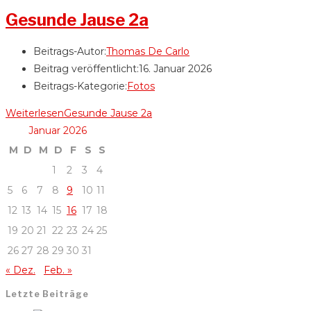
Gesunde Jause 2a
Beitrags-Autor:
Thomas De Carlo
Beitrag veröffentlicht:
16. Januar 2026
Beitrags-Kategorie:
Fotos
Weiterlesen
Gesunde Jause 2a
Januar 2026
M
D
M
D
F
S
S
1
2
3
4
5
6
7
8
9
10
11
12
13
14
15
16
17
18
19
20
21
22
23
24
25
26
27
28
29
30
31
« Dez.
Feb. »
Letzte Beiträge