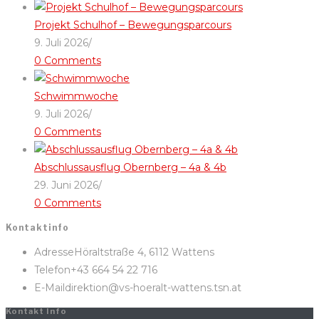
Projekt Schulhof – Bewegungsparcours
9. Juli 2026
/
0 Comments
Schwimmwoche
9. Juli 2026
/
0 Comments
Abschlussausflug Obernberg – 4a & 4b
29. Juni 2026
/
0 Comments
Kontaktinfo
Adresse
Höraltstraße 4, 6112 Wattens
Telefon
+43 664 54 22 716
E-Mail
direktion@vs-hoeralt-wattens.tsn.at
Kontakt Info