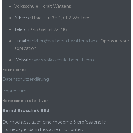
Volksschule Höralt Wattens
Adresse:
Höraltstraße 4, 6112 Wattens
Telefon:
+43 664 54 22 716
Email:
direktion@vs-hoeralt-wattens.tsn.at
Opens in your
application
Website:
www.volksschule-hoeralt.com
Rechtliches
Datenschutzerklärung
Impressum
Homepage erstellt von
Bernd Broschek BEd
Du möchtest auch eine moderne & professionelle
Homepage, dann besuche mich unter: