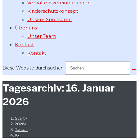
Verhaltensvereinbarungen
Kinderschutzkonzept
Unsere Sponsoren
Über uns
Unser Team
Kontakt
Kontakt
Diese Website durchsuchen
Tagesarchiv: 16. Januar
2026
Start
>
2026
>
Januar
>
16.