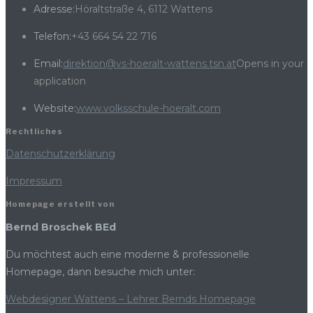
Adresse:
Höraltstraße 4, 6112 Wattens
Telefon:
+43 664 54 22 716
Email:
direktion@vs-hoeralt-wattens.tsn.at
Opens in your
application
Website:
www.volksschule-hoeralt.com
Rechtliches
Datenschutzerklärung
Impressum
Homepage erstellt von
Bernd Broschek BEd
Du möchtest auch eine moderne & professionelle
Homepage, dann besuche mich unter:
Webdesigner Wattens – Lehrer Bernds Homepage