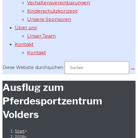
Verhaltensvereinbarungen
Kinderschutzkonzept
Unsere Sponsoren
Über uns
Unser Team
Kontakt
Kontakt
Diese Website durchsuchen
Ausflug zum
Pferdesportzentrum
Volders
Start
>
2026
>