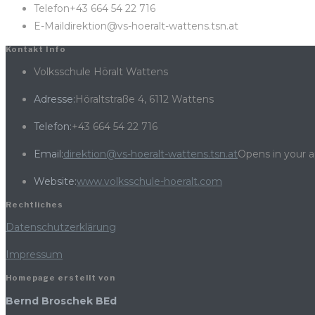
Telefon
+43 664 54 22 716
E-Mail
direktion@vs-hoeralt-wattens.tsn.at
Kontakt Info
Volksschule Höralt Wattens
Adresse:
Höraltstraße 4, 6112 Wattens
Telefon:
+43 664 54 22 716
Email:
direktion@vs-hoeralt-wattens.tsn.at
Opens in your a
Website:
www.volksschule-hoeralt.com
Rechtliches
Datenschutzerklärung
Impressum
Homepage erstellt von
Bernd Broschek BEd