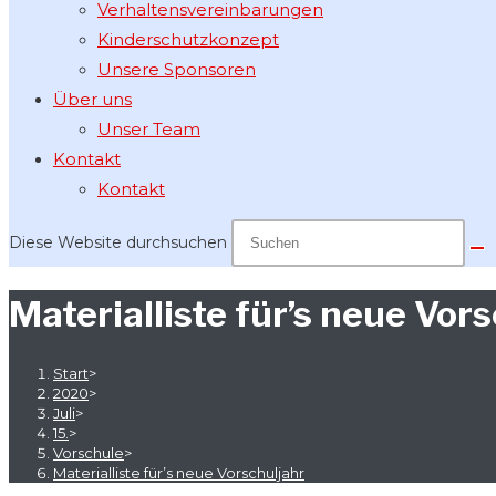
Verhaltensvereinbarungen
Kinderschutzkonzept
Unsere Sponsoren
Über uns
Unser Team
Kontakt
Kontakt
Diese Website durchsuchen
Materialliste für’s neue Vor
Start
>
2020
>
Juli
>
15.
>
Vorschule
>
Materialliste für’s neue Vorschuljahr