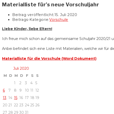
Materialliste für’s neue Vorschuljahr
Beitrag veröffentlicht:
15. Juli 2020
Beitrags-Kategorie:
Vorschule
Liebe Kinder, liebe Eltern!
Ich freue mich schon auf das gemeinsame Schuljahr 2020/21 
Anbei befindet sich eine Liste mit Materialien, welche wir für d
Materialliste für die Vorschule (Word Dokument)
Juli 2020
M
D
M
D
F
S
S
1
2
3
4
5
6
7
8
9
10
11
12
13
14
15
16
17
18
19
20
21
22
23
24
25
26
27
28
29
30
31